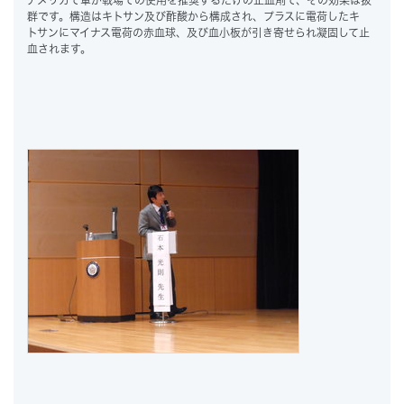
アメリカで軍が戦場での使用を推奨するだけの止血剤で、その効果は抜
群です。構造はキトサン及び酢酸から構成され、プラスに電荷したキ
トサンにマイナス電荷の赤血球、及び血小板が引き寄せられ凝固して止
血されます。