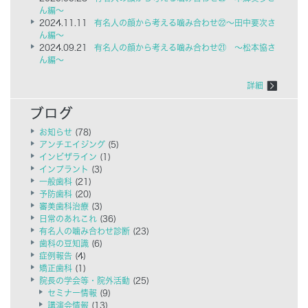
ん編～
2024.11.11
有名人の顔から考える噛み合わせ㉒～田中要次さ
ん編～
2024.09.21
有名人の顔から考える噛み合わせ㉑ ～松本協さ
ん編～
詳細
お知らせ
(78)
アンチエイジング
(5)
インビザライン
(1)
インプラント
(3)
一般歯科
(21)
予防歯科
(20)
審美歯科治療
(3)
日常のあれこれ
(36)
有名人の噛み合わせ診断
(23)
歯科の豆知識
(6)
症例報告
(4)
矯正歯科
(1)
院長の学会等・院外活動
(25)
セミナー情報
(9)
講演会情報
(13)