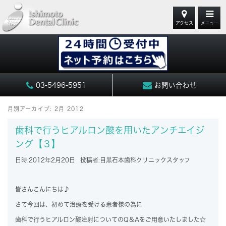
アクセス
メニュー
03-5496-5951
お問い合わせ
月別アーカイブ:
2月 2012
歯科で行うヒアルロン酸を用いたアンチエイジ
ング【３】
日時:
2012年2月20日
投稿者:
目黒石本歯科クリニックスタッフ
皆さんこんにちは♪
さて今回は、初めて治療を受ける患者様の為に
歯科で行うヒアルロン酸注射についてのQ＆Aをご用意いたしました☆