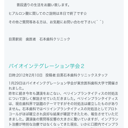
普段通りの生活をお願い致します。
ヒアルロン酸に関してのご説明は本日で終了です☆
その他ご質問等ある方は、お気軽にお問い合わせ下さい(＾＾)
目黒駅前 歯医者 石本歯科クリニック
バイオインテグレーション学会２
日時:
2012年2月10日
投稿者:
目黒石本歯科クリニックスタッフ
1月29日はバイオインテグレーション学会が東京医科歯科大学で開催さ
れました。
昨年に続き今年も講演をおこない、ペリインプランタイティスの対処法
について詳しく解説させていただきました。ペリインプランタイティス
は、現在歯科界で話題のテーマですがその対処法は確立したものがあり
ません。石本歯科ではペリインプランタイティスの対処法としてプロト
コールがほぼ確立され良好な結果が確認できたため、報告させていただ
きました。講演後の質問等反響の大きさに驚いていますが、インプラン
ト治療が特別な治療ではなくなってきた現在、いかに口腔内でインプラ