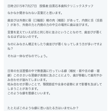
日時:
2015年7月27日
投稿者:
目黒石本歯科クリニックスタッフ
なかなか聞きなれない言葉だと思います。
歯並びは外側に唇（口輪筋）頬の肉（頬筋）があって、内側に舌（舌筋
）があり、外側の力と内側の力の中立の場所に歯は並びます。
言葉を変えていえば舌と同じ形に並ぶということなので、歯並びが悪く
なるはずはないのです。
なのにみなさん矯正をしたり歯並びが悪くなってしまう方が多いですよ
ね？
それは一体なぜなのでしょう。
日常の生活習慣の中で無意識に行っている癖（頬杖・唇や舌の癖・寝
癖）このささいな習癖が長期に及ぶことにより、歯が移動して歯列やか
み合わせが崩れてしまいます。
咬み合わせが悪いことで、顎関節症や全身の姿勢にまで影響を及ぼして
しまうことがあります。
このような癖を
態癖
といいます。
たとえばこのような癖に思い当たる方はいませんか？