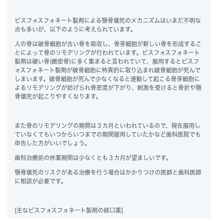
ビスフォスフォネート製剤による顎骨壊死のメカニズムはいまだ不明な
点も多いが、以下のように考えられています。
人の骨は破骨細胞が古い骨を吸収し、骨芽細胞が新しい骨を形成するこ
とによって骨のリモデリングが行われています。ビスフォスフォネート
製剤は硬い骨(緻密骨)に多く集まると言われていて、服用するとビスフ
ォスフォネート製剤が破骨細胞に特異的に取り込まれ破骨細胞が死んで
しまいます。破骨細胞が死んで少なくなると連動して起こる骨芽細胞に
よるリモデリングが妨げられ骨密度が下がり、刺激を受けると骨折や顎
骨壊死が起こりやすくなります。
また骨のリモデリングの期間は３カ月といわれているので、現在服用し
ていなくてもいつからいつまでの期間服用していたかなど歯科医院でも
申告した方がいいでしょう。
歯科治療前の休薬期間は少なくとも３カ月が望ましいです。
顎骨壊死のリスクがある治療を行う場合はかかりつけの医師と歯科医師
に相談が必要です。
[主なビスフォスフォネート製剤の経口薬]