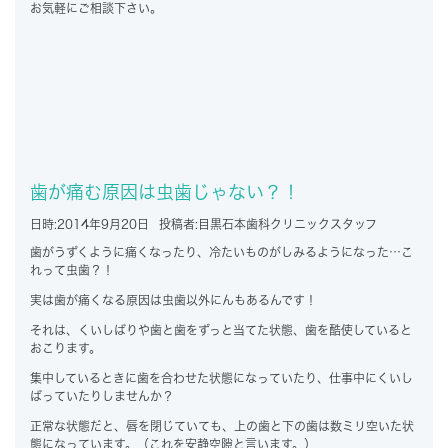
お気軽にご相談下さい。
歯が痛む原因は虫歯じゃない？！
日時:
2014年9月20日
投稿者:
目黒石本歯科クリニックスタッフ
歯がうずくように痛くなったり、冷たいものがしみるようになった…こ
れって虫歯？！
実は歯が痛くなる原因は虫歯以外にんもあるんです！
それは、くいしばりや歯と歯をずっと当てた状態、歯を酷使していると
おこります。
集中しているときに歯を合わせた状態になっていたり、仕事中にくいし
ばっていたりしませんか？
正常な状態だと、唇を閉じていても、上の歯と下の歯は数ミリ空いた状
態になっています。（これを安静空隙と言います。）