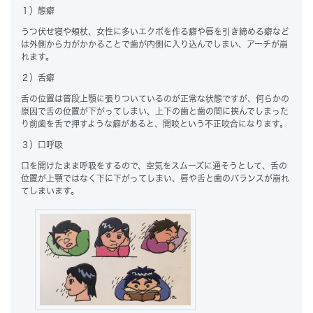
１）態癖
うつ伏せ寝や頬杖、女性に多いエクボを作る癖や唇を引き締める癖など
は外側から力がかかることで歯が内側に入り込んでしまい、アーチが崩
れます。
２）舌癖
舌の位置は普段上顎に張りついているのが正常な状態ですが、何らかの
原因で舌の位置が下がってしまい、上下の歯と歯の間に挟んでしまった
り前歯を舌で押すような癖があると、開咬という不正咬合になります。
３）口呼吸
口を開けたまま呼吸をするので、空気をスムーズに通そうとして、舌の
位置が上顎ではなく下に下がってしまい、唇や舌と歯のバランスが崩れ
てしまいます。