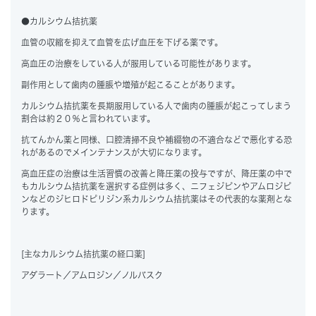
●カルシウム拮抗薬
血管の収縮を抑えて血管を広げ血圧を下げる薬です。
高血圧の治療をしている人が服用している可能性があります。
副作用として歯肉の腫脹や増殖が起こることがあります。
カルシウム拮抗薬を長期服用している人で歯肉の腫脹が起こってしまう
割合は約２０％と言われています。
抗てんかん薬と同様、口腔清掃不良や補綴物の不適合などで悪化する恐
れがあるのでメインテナンスが大切になります。
高血圧症の治療は生活習慣の改善と降圧薬の投与ですが、降圧薬の中で
もカルシウム拮抗薬を選択する症例は多く、ニフェジピンやアムロジピ
ンなどのジヒロドピリジン系カルシウム拮抗薬はその代表的な薬剤とな
ります。
[主なカルシウム拮抗薬の経口薬]
アダラート／アムロジン／ノルバスク