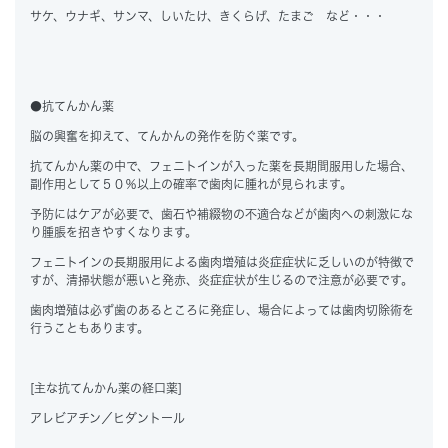
サケ、ウナギ、サンマ、しいたけ、きくらげ、たまご など・・・
●抗てんかん薬
脳の興奮を抑えて、てんかんの発作を防ぐ薬です。
抗てんかん薬の中で、フェニトインが入った薬を長期間服用した場合、
副作用として５０％以上の確率で歯肉に腫れが見られます。
予防にはケアが必要で、歯石や補綴物の不適合などが歯肉への刺激にな
り腫脹を招きやすくなります。
フェニトインの長期服用による歯肉増殖は炎症症状に乏しいのが特徴で
すが、清掃状態が悪いと発赤、炎症症状が生じるので注意が必要です。
歯肉増殖は必ず歯のあるところに発症し、場合によっては歯肉切除術を
行うこともあります。
[主な抗てんかん薬の経口薬]
アレビアチン／ヒダントール