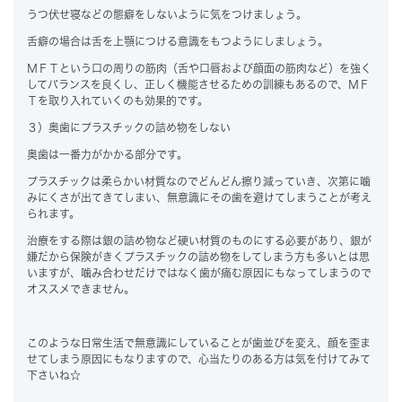
うつ伏せ寝などの態癖をしないように気をつけましょう。
舌癖の場合は舌を上顎につける意識をもつようにしましょう。
ＭＦＴという口の周りの筋肉（舌や口唇および顔面の筋肉など）を強く
してバランスを良くし、正しく機能させるための訓練もあるので、ＭＦ
Ｔを取り入れていくのも効果的です。
３）奥歯にプラスチックの詰め物をしない
奥歯は一番力がかかる部分です。
プラスチックは柔らかい材質なのでどんどん擦り減っていき、次第に噛
みにくさが出てきてしまい、無意識にその歯を避けてしまうことが考え
られます。
治療をする際は銀の詰め物など硬い材質のものにする必要があり、銀が
嫌だから保険がきくプラスチックの詰め物をしてしまう方も多いとは思
いますが、噛み合わせだけではなく歯が痛む原因にもなってしまうので
オススメできません。
このような日常生活で無意識にしていることが歯並びを変え、顔を歪ま
せてしまう原因にもなりますので、心当たりのある方は気を付けてみて
下さいね☆