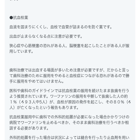
●抗血栓薬
血液を固まりにくくし、血栓で血管が詰まるのを防ぐ薬です。
出血が止まらなくなる点に注意が必要です。
狭心症や心筋梗塞の恐れがある人、脳梗塞を起こしたことがある人が服
用しています。
歯科治療では出血する場面が多いため注意が必要ですが、だからと言っ
て歯科治療のために服用をやめると血栓症につながる恐れがあるので勝
手に服用をやめてはいけません。
医科や歯科のガイドラインでは抗血栓薬の服用を続けたまま抜歯を行う
よう推奨されています。ワーファリンの服用を中断して抜歯した人の約
１％（４９３人中5人）が、血栓が原因の発作を起こし、その８０％（4
人）が亡くなったという報告もあります。
抗血栓薬服用中に歯科での外科的処置が必要になった場合かかりつけの
病院でワーファリンを止めるべきか、そのまま歯科治療を行うべきか相
談する必要があります。
外科的処置を行った場合は状況によっては縫合を行ったり止血剤を用い