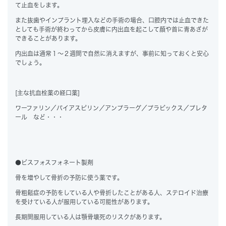
て止血をします。
また抜歯やインプラント埋入などの手術の場合、口腔内では止血できた
としても手術が終わってから皮膚に内出血を起こして顔や首に青あざが
できることがあります。
内出血は通常１～２週間で自然に消えますが、事前に知っておくと安心
でしょう。
[主な抗血栓薬の経口薬]
ワーファリン／バイアスピリン／アンプラーグ／プラビックス／プレタ
ール など・・・
●ビスフォスフォネート製剤
骨を増やして骨折の予防に使う薬です。
骨粗鬆症の予防をしている人や骨折したことがある人、ステロイド治療
を受けている人が服用している可能性があります。
長期間服用している人は顎骨壊死のリスクがあります。