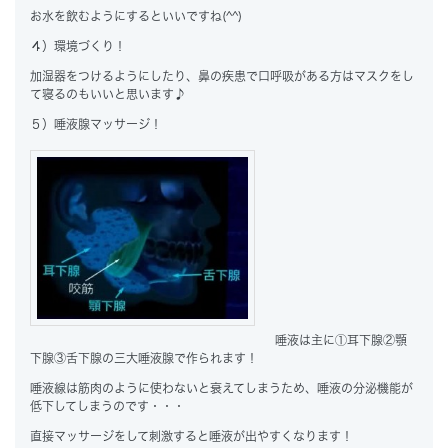
お水を飲むようにするといいですね(^^)
４）環境づくり！
加湿器をつけるようにしたり、鼻の疾患で口呼吸がある方はマスクをし
て寝るのもいいと思います♪
５）唾液腺マッサージ！
唾液は主に①耳下腺②顎
下腺③舌下腺の
三大唾液腺
で作られます！
唾液線は筋肉のように使わないと衰えてしまうため、唾液の分泌機能が
低下してしまうのです・・・
直接マッサージをして刺激すると唾液が出やすくなります！