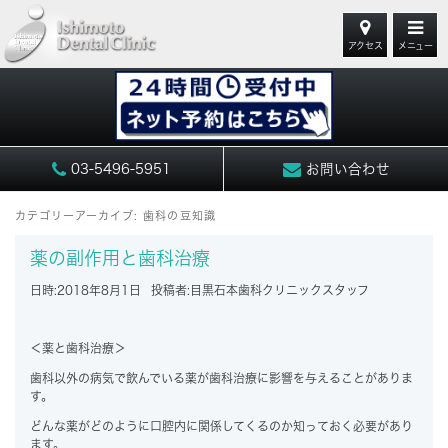
アクセス
メニュー
03-5496-5951
お問い合わせ
カテゴリーアーカイブ:
歯科の豆知識
薬の副作用と歯科治療
日時:
2018年8月1日
投稿者:
目黒石本歯科クリニックスタッフ
＜薬と歯科治療＞
歯科以外の病気で飲んでいる薬が歯科治療に影響を与えることがありま
す。
どんな薬がどのように口腔内に関係してくるのか知っておく必要があり
ます。