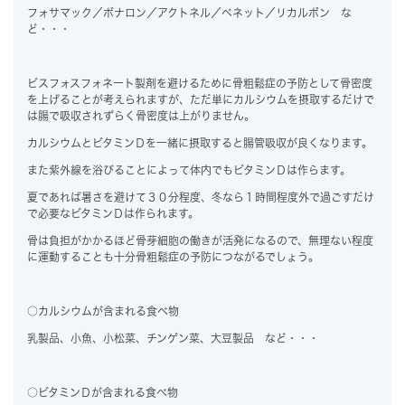
フォサマック／ボナロン／アクトネル／ベネット／リカルボン な
ど・・・
ビスフォスフォネート製剤を避けるために骨粗鬆症の予防として骨密度
を上げることが考えられますが、ただ単にカルシウムを摂取するだけで
は腸で吸収されずらく骨密度は上がりません。
カルシウムとビタミンＤを一緒に摂取すると腸管吸収が良くなります。
また紫外線を浴びることによって体内でもビタミンＤは作らます。
夏であれば暑さを避けて３０分程度、冬なら１時間程度外で過ごすだけ
で必要なビタミンＤは作られます。
骨は負担がかかるほど骨芽細胞の働きが活発になるので、無理ない程度
に運動することも十分骨粗鬆症の予防につながるでしょう。
○カルシウムが含まれる食べ物
乳製品、小魚、小松菜、チンゲン菜、大豆製品 など・・・
○ビタミンＤが含まれる食べ物