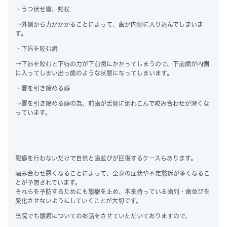
・うつ伏せ寝、頬杖
→外側から力がかかることによって、歯が内側に入り込んでしまいま
す。
・下唇を咬む癖
→下唇を咬むと下唇の力が下前歯にかかってしまうので、下前歯が内側
に入ってしまい出っ歯のような状態になってしまいます。
・唇を引き締める癖
→唇を引き締める癖の為、前歯が舌側に倒れこんで咬み合わせが深くな
っています。
態癖
を行わないだけで自然と歯並びが回復するケースもあります。
噛み合わせ悪くなることによって、全身の症状や不定愁訴が多くなるこ
とが予想されています。
それらを予防するためにも
態癖
を止め、本来持っている歯列・歯並びを
変化させないようにしていくことが大切です。
当院でも
態癖
についてのお話をさせていただいておりますので、