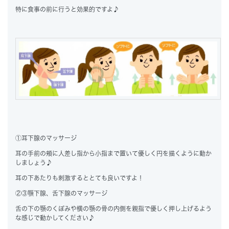
特に食事の前に行うと効果的ですよ♪
①耳下腺のマッサージ
耳の手前の頬に人差し指から小指まで置いて優しく円を描くように動か
しましょう♪
耳の下あたりも刺激するととても良いですよ！
②③顎下腺、舌下腺のマッサージ
舌の下の顎のくぼみや横の顎の骨の内側を親指で優しく押し上げるよう
な感じで動かしてください♪