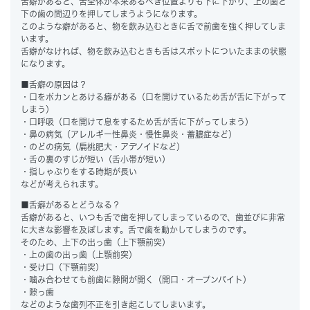
舌癖があると、舌全体が本来あるべき位置よりも下に下がり、上の歯と
下の歯の間辺りを押してしまうようになります。
このような癖があると、物を飲み込むときに舌で前歯を強く押してしま
います。
舌癖がなければ、物を飲み込むときも舌はスポットについたままの状態
になります。
■舌癖の原因は？
・口をポカンとあける癖がある（口を開けているため舌が舌に下がって
しまう）
・口呼吸（口を開けて息をするため舌が舌に下がってしまう）
・鼻の病気（アレルギー性鼻炎・慢性鼻炎・蓄膿症など）
・のどの病気（扁桃肥大・アデノイドなど）
・舌の裏のすじが短い（舌小帯が短い）
・指しゃぶりをする時期が長い
などが考えられます。
■舌癖があるとどうなる？
舌癖があると、いつも舌で歯を押してしまっているので、歯並びに非常
に大きな影響を及ぼします。舌で歯を動かしてしまうのです。
そのため、上下の出っ歯（上下顎前突）
・上の歯の出っ歯（上顎前突）
・受け口（下顎前突）
・噛み合わせても前歯に隙間が開く（開口・オープンバイト）
・隙っ歯
などのような歯列不正を引き起こしてしまいます。