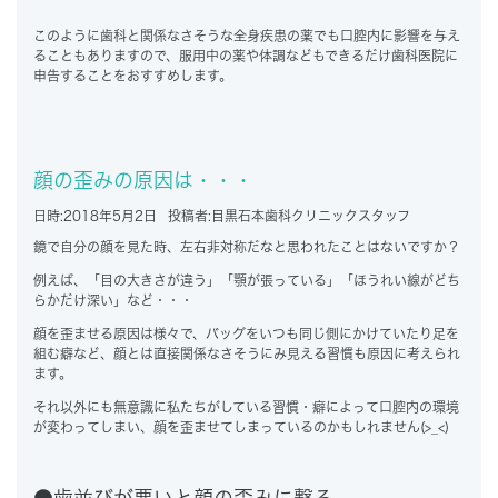
このように歯科と関係なさそうな全身疾患の薬でも口腔内に影響を与え
ることもありますので、服用中の薬や体調などもできるだけ歯科医院に
申告することをおすすめします。
顔の歪みの原因は・・・
日時:
2018年5月2日
投稿者:
目黒石本歯科クリニックスタッフ
鏡で自分の顔を見た時、左右非対称だなと思われたことはないですか？
例えば、「目の大きさが違う」「顎が張っている」「ほうれい線がどち
らかだけ深い」など・・・
顔を歪ませる原因は様々で、バッグをいつも同じ側にかけていたり足を
組む癖など、顔とは直接関係なさそうにみ見える習慣も原因に考えられ
ます。
それ以外にも無意識に私たちがしている習慣・癖によって口腔内の環境
が変わってしまい、顔を歪ませてしまっているのかもしれません(>_<)