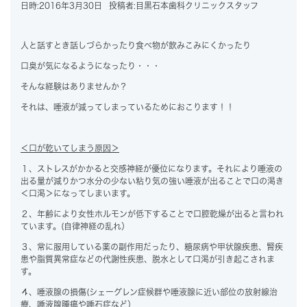
日時:
2016年3月30日
投稿者:
目黒石本歯科クリニックスタッフ
人と話すとき話しづらかったり食べ物が飲みこみにくかったり
口臭が気になるようになったり・・・
そんな経験はありませんか？
それは、
唾液が減ってしまっている
ためにおこります！！
＜
口が乾いてしまう原因＞
１、ストレスがかかると交感神経が優位になります。それにより唾液の
出る量が減りかつ水分の少ない粘り気の強い唾液が出ることで口の渇き
＜口渇＞になってしまいます。
２、年齢により女性ホルモンが低下することで口腔乾燥が出ると言われ
ています。(自律神経の乱れ）
３、常に服用している薬の副作用だったり、糖尿病や甲状腺疾患、腎疾
患や脂質異常症などの代謝性疾患、脱水として口渇が引き起こされま
す。
４、唾液腺の損傷(シェーグレン症候群や唾液腺に近い部位の放射線治
療、唾液腺腫瘍や唾石症など）