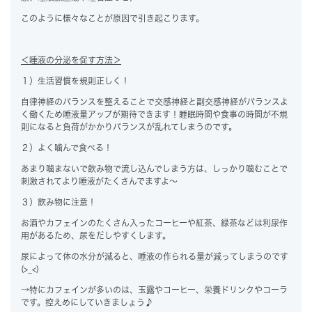
このように様々なことが原因で引き起こります。
＜唾液の分泌を促す方法＞
１）生活習慣を規則正しく！
自律神経のバランスを整えることで交感神経と副交感神経がバランスよ
く働くため唾液量アップが期待できます！睡眠時間や食事の時間が不規
則になると負荷がかかりバランスが乱れてしまうのです。
２）よく噛んで食べる！
あまり噛まないで飲み物で流し込んでしまう方は、しっかり噛むことで
刺激されてより唾液がたくさんでますよ～
３）飲み物に注意！
お酒やカフェインのたくさん入ったコーヒーや紅茶、緑茶などは利尿作
用があるため、尿をだしやすくします。
尿によって体の水分が減ると、唾液の作られる量が減ってしまうのです
(>_<)
→特にカフェインが多いのは、玉露やコーヒー、栄養ドリンクやコーラ
です。控えめにしていきましょう♪