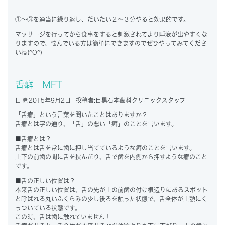
①～③を適当に繰り返し、だいたい２～３分やると効果的です。
マッサージを行ってから食事をすると刺激されてより唾液が出やすくな
りますので、悩んでいる方は簡単にできますのでぜひやってみてくださ
いね(^O^)
舌癖 MFT
日時:
2015年9月2日
投稿者:
目黒石本歯科クリニックスタッフ
「舌癖」という言葉を聞いたことはありますか？
舌癖とは字の通り、「舌」の悪い「癖」のことを言います。
■舌癖とは？
舌癖とは舌を常に歯に押し当てているような癖のことを言います。
上下の前歯の間に舌を挟んだり、舌で歯を内側から押すような癖のこと
です。
■舌の正しい位置は？
本来舌の正しい位置は、舌の先が上の前歯の付け根辺りにあるスポット
と呼ばれる丸いふくらみの少し後ろを触った状態で、舌全体が上顎にく
っついている状態です。
この時、舌は歯に触れていません！