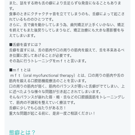
また、話をする時も舌の癖により舌足らずな発音になることもありま
す。
食事のときにクチャクチャ音を立ててしまうのも、舌癖によって起こさ
れているもののひとつです。
さらに、舌で歯を動かしてしまう為、歯列矯正が上手くいかない、矯正
を終えてもまた後戻りしてしまうなど、矯正治療にも大きな悪影響を与
えてしまいます。
■舌癖を直すには？
舌癖を直すには、舌の筋肉や口の周りの筋肉を鍛えて、舌を本来あるべ
き位置に戻してあげることが必要です。
その為に行うトレーニングをｍｆｔと言います。
■ｍｆｔとは
ｍｆｔ（oral myofunctional therapy）とは、口の周りの筋肉や舌の
筋肉を鍛える口腔筋機能療法のことを言います。
口の周りの筋肉が弱く、筋肉のバランスが悪いと舌癖がでてしまい、上
に述べたような様々な問題が引き起こされてしまいます。
そんなバランスが崩れた唇・頬・舌などの口腔顔面筋をトレーニングし
て、筋肉の不調和を整えていく療法です。
舌癖に少しでも心当たりがある方！
重大な問題が起こる前に、是非一度ご相談ください！
態癖とは？