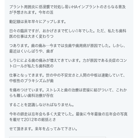
プラント周囲炎に低浸襲で対処し易いHAインプラントのさらなる普及
が予想されます。今年の活
動記録は来年早々にアップします。
日々の臨床ですが、おかげさまで忙しい1年でした。ただ、私たち歯科
医の仕事は大きく変わりつ
つあります。歯の痛み…今までは虫歯や歯周病が原因でした。しかし、
最近はくいしばりや、歯ぎ
しりにによる歯の痛みが増えてきています。力が原因である炎症のコン
トロールが私たち歯科医の
仕事となってきます。世の中の不安定さと人間の中枢は連動していて、
中枢性のブラキシズムが歯
を痛めつけています。ストレスと歯の治療は密接に結びついて、これか
らも難しい歯科治療が存在
することを認識しなければなりません。
今年の師走は忘年会も多く大変でした。最後に今年最後の忘年会の写真
を載せて2012年の総括とさ
せて頂きます。来年を占ってみて下さい。