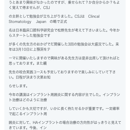
うとあまり興味がなかったのですが、乗せられて？か自分からか？もよ
く覚えて得ませんが、CSJ
の主幹として勉強会が立ち上がりました。CSJは Clincal
Stomatology Japan の略で正式
名は日本臨床口腔科学研究会で松野先生が考えて下さいました。今年か
らスタートした勉強会です
が多くの先生方のおかげでだ開催した3回の勉強会は大盛況でした。来
年は3月10日に上顎洞をテ
ーマに開催いたしますので興味がある先生方は是非出席して頂ければと
思っております。また續
先生の咬合実践コースも予定しておりますので楽しみにしていて下さ
い。日程が決まり次第お知
らせします。
今年の講演はインプラント周囲炎に関する内容が主でした。インプラン
ト治療はどのように治療
していくかも大切ですが、いかに長く持たせるかが重要です。一定確率
で起こるインプラント周
囲炎に対して、HAインプラントの場合治療の方向性がはっきりと見えて
きています。今後、イン