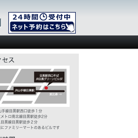
R山手線目黒駅西口徒歩１分
京メトロ南北線目黒駅徒歩2分
急目黒線目黒駅徒歩２分
階にファミリーマートのあるビルです