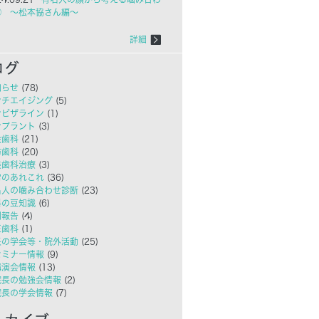
㉑ ～松本協さん編～
詳細
知らせ
(78)
ンチエイジング
(5)
ンビザライン
(1)
ンプラント
(3)
般歯科
(21)
防歯科
(20)
美歯科治療
(3)
常のあれこれ
(36)
名人の噛み合わせ診断
(23)
科の豆知識
(6)
例報告
(4)
正歯科
(1)
長の学会等・院外活動
(25)
セミナー情報
(9)
講演会情報
(13)
院長の勉強会情報
(2)
院長の学会情報
(7)