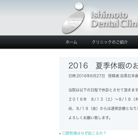
ホーム
クリニックのご紹介
2016 夏季休暇の
日時:
2016年6月27日
投稿者:
目黒石本
当院は以下の日程で休診とさせて頂きま
２０１６年 ８/１３（土）～８/１８（
尚、８/１９（金）からは通常診療となり
よろしくお願い致します。
«
口腔乾燥はなぜ起こるの？