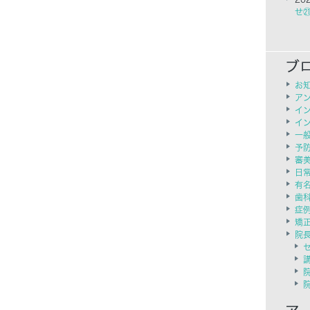
せ
お
ア
イ
イ
一
予
審
日
有
歯
症
矯
院