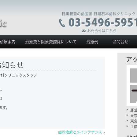
診療案内
治療費と医療費控除について
治療例
お問合せ
お知らせ
歯科クリニックスタッフ
す。
木）
ます。
J
東
東
１
歯周治療とメインテナンス
»