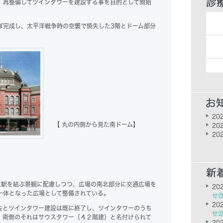
 再整備してツインタワーを建設する事を目的として開始
完成し、太平洋戦争時の空襲で焼失した3階とドーム部分
202
【 丸の内側から見た南ドーム】
202
202
京駅を結ぶ景観に配慮しつつ、広場の南北部分に交通広場を
202
一体となった広場として整備されている。
せ
202
とツインタワー建設は既に終了し、ツインタワーのうち
せ
、南側のそれはサウスタワー（４２階建）と名付けられて
202