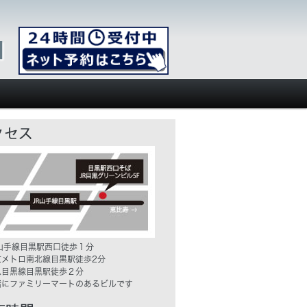
R山手線目黒駅西口徒歩１分
京メトロ南北線目黒駅徒歩2分
急目黒線目黒駅徒歩２分
階にファミリーマートのあるビルです