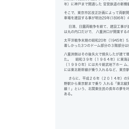
年）に神戸まで開通した 官営鉄道の新橋
そこで、東京市区改正計画によって両駅間
車場を建設する事が明治29年(1896年
日清、日露両戦争を経て、建設工事が進め
は丸の内口だけで、 八重洲口が開業するの
太平洋戦争末期の昭和20年（1945年）
著しかった3つのドーム部分の３階部分は
八重洲側はその後失火で焼失したが建て
た。 昭和３９年（１９６４年）に東海
（１９９０年）には夫々総武地下ホー ム
には東北新幹線が乗り入れるなど、東京駅
さらに、平成２６年（２０１４年）の完
野駅から東京駅まで乗り 入れる「東北縦
線！」という、北関東住民の長年の夢を叶
ある。