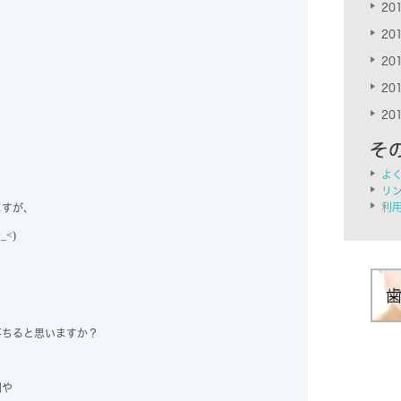
201
201
201
201
201
よ
リ
利
ますが、
>_<)
落ちると思いますか？
間や