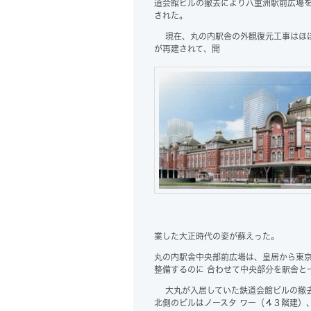
道会館ビルの撤去により八重洲駅前広場を
された。
現在、丸の内駅舎の外観復元工事はほぼ
が再建されて、開
業した大正時代の姿が蘇えった。
丸の内駅舎中央部前広場は、皇居から東
整備するのに 合わせて中央部分を駅舎と
大丸が入居していた鉄道会館ビルの撤去
北側のビルはノースタ ワー（４３階建）