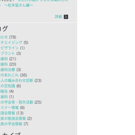
㉑ ～松本協さん編～
詳細
知らせ
(78)
ンチエイジング
(5)
ンビザライン
(1)
ンプラント
(3)
般歯科
(21)
防歯科
(20)
美歯科治療
(3)
常のあれこれ
(36)
名人の噛み合わせ診断
(23)
科の豆知識
(6)
例報告
(4)
正歯科
(1)
長の学会等・院外活動
(25)
セミナー情報
(9)
講演会情報
(13)
院長の勉強会情報
(2)
院長の学会情報
(7)