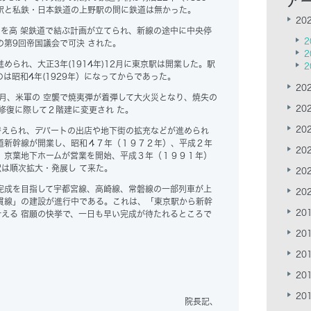
駅と私鉄・日本鉄道の上野駅の間に鉄道は無かった。
202
を高 架鉄道で結ぶ計画が立てられ、新線の途中に中央停
2
）の第9回帝国議会で可決 された。
2
られ、大正3年(1914年)12月に東京駅は開業した。駅
2
は昭和4年(1929年）になってからであった。
202
5月、米軍の 空襲で焼夷弾が着弾して大火災となり、焼失の
202
修復に際して２階建に変更され た。
202
替えられ、デパートの出店や地下街の拡充などが進められ
道新幹線が開業し、昭和４７年（１９７２年）、平成２年
202
、京葉地下ホームが営業を開始、平成３年（１９９１年）
は順次拡大・発展し て来た。
202
成を目指して宇都宮線、高崎線、常磐線の一部列車が上
202
貫線」の建設が進行中である。これは、「東京駅から新幹
201
える 宿願の快挙で、一日も早い完成が待たれるところで
201
201
201
201
院長記、