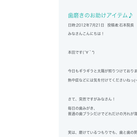
歯磨きのお助けアイテム♪
日時:
2012年7月21日
投稿者:
石本院長
みなさんこんにちは！
本田です(´∀｀*)
今日もギラギラと太陽が照りつけており
熱中症などには気を付けてくださいねっ
(
さて、突然ですがみなさん！
毎日の歯みがき、
普通の歯ブラシだけでどれだけの汚れが
実は、磨けているつもりでも、歯と歯の