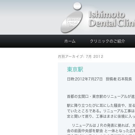
ホーム
クリニックのご紹介
月別アーカイブ:
7月 2012
東京駅
日時:
2012年7月27日
投稿者:
石本院長
首都の玄関口・東京駅のリニューアルが進
駅に降り立つたびに耳にした騒音や、至る
ていたところである。リニューアル工事は
定と聞いて居り、工事はまさに佳境に入
リニューアルはＪＲの発表に拠れば、丸
舎の前面中央部を駅舎 と一体となった広