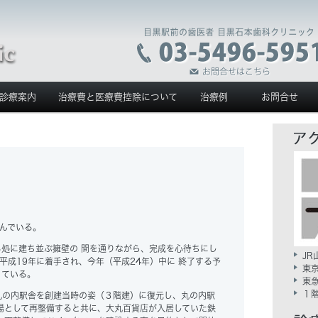
診療案内
治療費と医療費控除について
治療例
お問合せ
んでいる。
処に建ち並ぶ擁壁の 間を通りながら、完成を心待ちにし
J
平成19年に着手され、今年（平成24年）中に 終了する予
東
っている。
東
１
の内駅舎を創建当時の姿（３階建）に復元し、丸の内駅
場として再整備すると共に、大丸百貨店が入居していた鉄