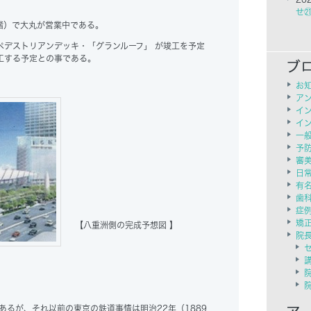
せ
階）で大丸が営業中である。
ペデストリアンデッキ・「グランルーフ」 が竣工を予定
工する予定との事である。
お
ア
イ
イ
一
予
審
日
有
歯
症
矯
【八重洲側の完成予想図 】
院
あるが、それ以前の東京の鉄道事情は明治22年（1889